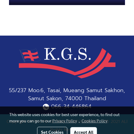
55/237 Moo.6, Tasai, Mueang Samut Sakhon,
Samut Sakon, 74000 Thailand
066-34-446864
This website uses cookies for best user experience, to find out
more you can go to our
Privacy Policy
,
Cookies Policy
Copyright KYOKUYO GLOBAL SEAFOODS CO., LTD 2021 ALl
Rights Reserved.
Set Cookies
Accept All